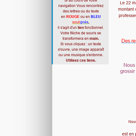
Si au cours de votre
Le 22 m
navigation Vous rencontrez
montant
des lettres ou du texte
professe
en
ROUGE
ou en
BLEU
souli
gnés
,
il s'agit d'un
lien
fonctionnel.
Votre flèche de souris se
transformera en
main.
Des r
Si vous cliquez : un texte
s'ouvre, une image apparaît
ou une musique s'entonne.
Utilisez ces liens.
Nous 
grossir
Nous
est en 