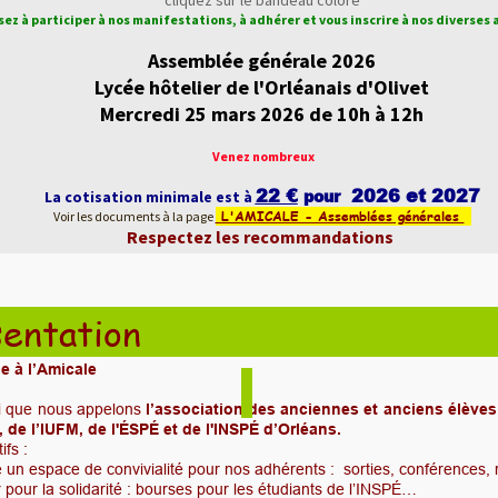
cliquez sur le bandeau coloré
ez à participer à nos manifestations,
à adhérer et vous inscrire à nos diverses 
Assemblée générale 2026
Lycée hôtelier de l'Orléanais d'Olivet
Mercredi 25 mars 2026 de 10h à 12h
Venez nombreux
22 €
2026 et 2027
pour
La cotisation minimale est à
L'AMICALE - Assemblées générales
Voir les documents à la page
Respectez les recommandations
entation
e à l’Amicale
si que nous appelons
l’association des anciennes et anciens élève
 de l’IUFM, de l'ÉSPÉ et de l'INSPÉ d’Orléans.
ifs :
e un espace de convivialité pour nos adhérents : sorties, conférences
r pour la solidarité : bourses pour les étudiants de l’INSPÉ…