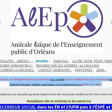
TUALITÉS, ...BRÈVES... -
ACCUEIL -
L'AMICALE -
Les ÉN, l'IUFM, l'ÉSPÉ, l'INS
GARDS d'ANCIEN-NE-S -
REGARDS SUR LES GUERRES : ex 1914-1918
CUMENTS et ARCHIVES -
CONTACT, ADHÉSIONS -
PARTICIPER -
LIENS -
re site et son hébergement pérennes, vous devez
vous protéger
tout en respectant les autres internautes
e
matériel (ordinateur, tablette, smartphone...) d'un logiciel anti-virus
performant. Merci
.
mptons sur une plus grande implication de tous pour améliorer et faire vivre ce 
Remplissez vite et retournez le document sur
ASCENSEUR SOCIAL
dans les ÉN et L'IUFM puis à l'ÉSPÉ et 