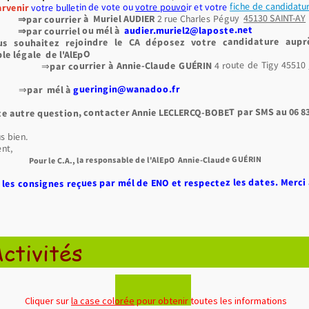
fiche de candidatu
ir et votre
votre pouvo
votre bulletin de vote ou
rvenir
45130 SAINT-AY
2 rue Charles Péguy
Muriel AUDIER
⇒par courrier à
audier.muriel2@laposte.net
à
courriel ou mél
souhaitez rejoindre le CA déposez votre candidature aupr
le légale de l'AlEpO
4 route de Tigy 45510
Annie-Claude GUÉRIN
par courrier à
⇒
gueringin@wanadoo.fr
par mél à
⇒
e autre question, contacter Annie LECLERCQ-BOBET par SMS au 06 83 
s bien.
ment,
Pour le C.A., la responsable de l'AlEpO Annie-Claude GUÉRIN
n les consignes reçues par mél de ENO et respectez les dates. Merci 
ctivités
Cliquer sur
la case colorée
pour obtenir toutes les informations