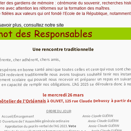
ter des gardiens de mémoire : cérémonie du souvenir, recherches his
vre avec attention les réformes sur la formation des maîtres.
e fidèles aux valeurs qui ont fondé l’Ecole de la République, notamment l
avoir plus, consultez notre site
ot des Responsables
Une rencontre traditionnelle
rente, cher adhérent, chers amis,
espérons en bonne santé ainsi que toutes celles et ceux qui vous sont che
24 redevient traditionnelle nous avons toujours souhaité tenir nos insta
ement scolaire qui pouvait nous recevoir et préparer un repas en suivant
s en capacité de remplir nos obligations. L'AG 2025 se déroulera donc à n
le mercredi 26 mars
hôtelier de l'Orléanais
à OLIVET, 125 rue Claude Debussy à partir d
:
ORDRE DU JOUR
Annie-Claude GUÉRIN
0 Accueil/Émargement
Annie-Claude GUÉRIN
0 Ouverture de l' Assemblée générale ordinaire
Annie-Claude GUÉRIN
Vote
Approbation du procès-verbal de l'AG 2023.
Annie-Claude GUÉRIN
Minute de recueillement en hommage aux disparu-e- s