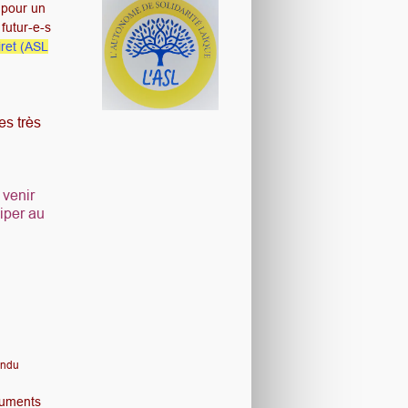
pour un
futur-e-s
ret (ASL
s très
 venir
iper au
tendu
ocuments