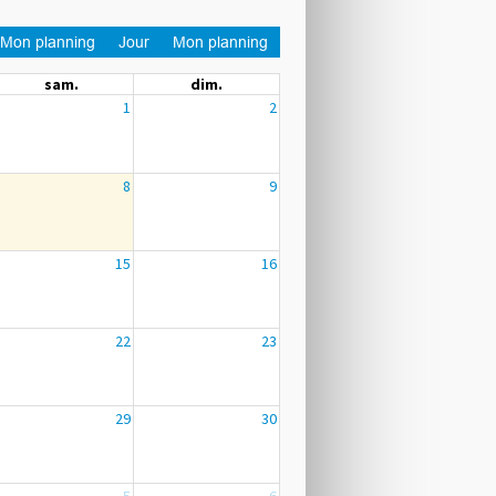
Mon planning
Jour
Mon planning
sam.
dim.
1
2
8
9
15
16
22
23
29
30