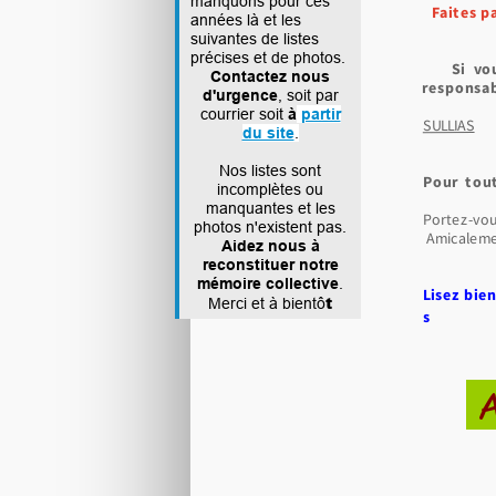
manquons pour ces
Faites pa
années là et les
suivantes de listes
⇒par 
précises et de photos.
Si vous 
Contactez nous
responsab
d'urgence
, soit par
courrier soit
à
partir
SULLIAS
du site
.
Nos listes sont
Pour tout
incomplètes ou
manquantes et les
Portez-vou
photos n'existent pas.
Amicale
Aidez nous à
reconstituer notre
mémoire collective
.
Lisez bie
t
Merci et à bientô
s
A