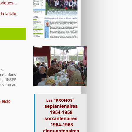
toriques…
a laïcité.
rs.
nces dans
, l'INSPE
ouveau au
Les "PROMOS"
e 9h30
s
eptantenaires
1954-1958
soixantenaires
1964-1968
cinquantenaires