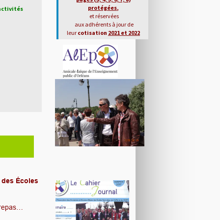
protégées
,
activités
et réservées
aux adhérents
à jour de
leur
cotisation
2021 et 2022
s des Écoles
, repas…