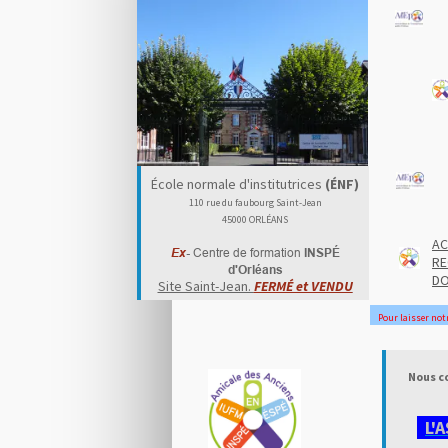
École normale d'institutrices
(ÉNF)
110 rue du faubourg Saint-Jean
45000 ORLÉANS
AC
Ex
-
Centre de formation
INSPÉ
RE
d'Orléans
DO
Site Saint-Jean.
FERMÉ et VENDU
Pour
laisser not
Nous co
L'