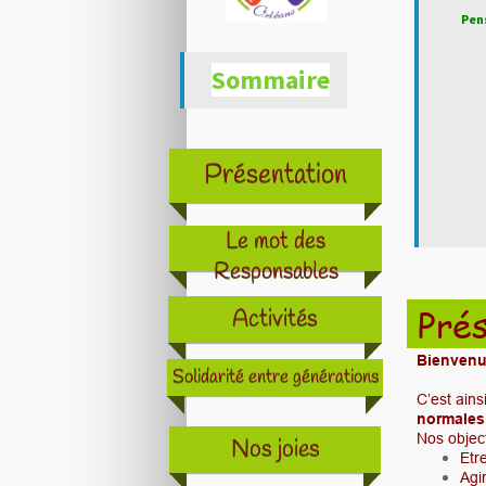
Pens
Sommaire
Présentation
Le mot des
Responsables
Prés
Activités
Bienvenu
Solidarité entre générations
C’est ain
normales,
Nos object
Nos joies
Etr
Agi