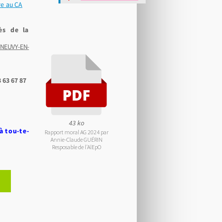
re au CA
ès de la
NEUVY-EN-
Revenir
en haut
63 67 87
43 ko
à tou-te-
Rapport moral AG 2024 par
Annie-Claude GUÉRIN
Resposable de l'AlEpO