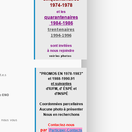
1974-1978
et les
quarantenaires
1984-1986
trentenaires
1994-1996
sont invitées
à nous rejoindre
voir les photos
"PROMOS EN 1978-1983"
t.e.s
et 1988-1990.91
et suivantes
Revenir
en haut
d'IUFM, d' ÉSPÉ et
d'INSPÉ
ENO
de
Coordonnées parcellaires
Aucune photo à présenter
Nous en recherchons
, nous vous
Contactez-nous
par
Participer-Contacts