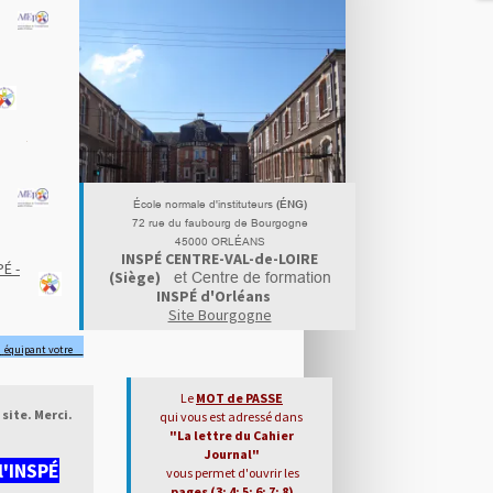
École normale d'instituteurs
(ÉNG)
72 rue du faubourg de Bourgogne
45000 ORLÉANS
INSPÉ CENTRE-VAL-de-LOIRE
PÉ -
(Siège)
et Centre de formation
INSPÉ d'Orléans
Site Bourgogne
n
équipant vo
t
re
Le
MOT de PASSE
site. Merci.
qui vous est adressé dans
"La lettre du Cahier
Journal"
l'INSP
É
vous permet d'ouvrir les
pages (3; 4; 5; 6; 7; 8
)