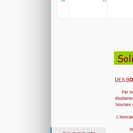
36
31
Sol
DES B
O
Par né
étudiantes
bourses v
L'Amicale
N