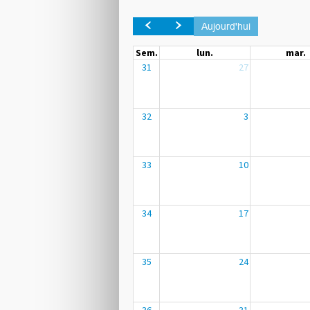
Aujourd'hui
Sem.
lun.
mar.
31
27
32
3
33
10
34
17
Revenir
en haut
35
24