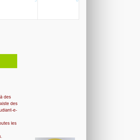
5
6
ons
 à des
existe des
udiant-e-
outes les
s.