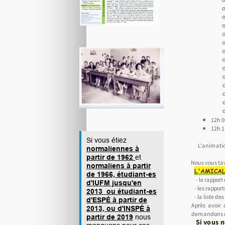
12h 0
12h 1
Si vous étiez
Revenir
L'animation 
en haut
normaliennes à
partir de 1962
et
Nous vous tav
normaliens à partir
L'AMICALE
de 1966, étudiant-es
- le rapport
d'IUFM jusqu'en
- les rapport
2013 ou étudiant-es
- la liste de
d'ESPÉ à partir de
Après avoir 
2013, ou d'INSPÉ à
demandons de
partir de 2019
nous
Si vous n