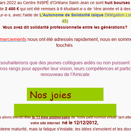
ars 2022 au Centre INSPÉ d'Orléans Saint-Jean ce sont
huit bourses
 de
2 400 €
qui ont été remises à 8 étudiant-e-s de 1ère année et à des 
ur-e-s, avec l'aide de
L'Autonome de Solidarité laïque
Délégation Loi
45)
Vous avez dit solidarité professionnelle entre les générations?
emerciements
nous ont été adressés rapidement, nous en somme
touchés
.
souhaiterions que des jeunes collègues aidés ou non puissent
 nos rangs pour apporter leur vision, leurs compétences et partic
renouveau de l'Amicale
Nos joies
 allons bientôt fêter
le 13 ème anniversaire
de "notre petit normiot virtuel" tant at
né le 12/12/2012,
votre site internet
pleine maturité, mais la fatigue s'installe, les idées s'envolent et les d