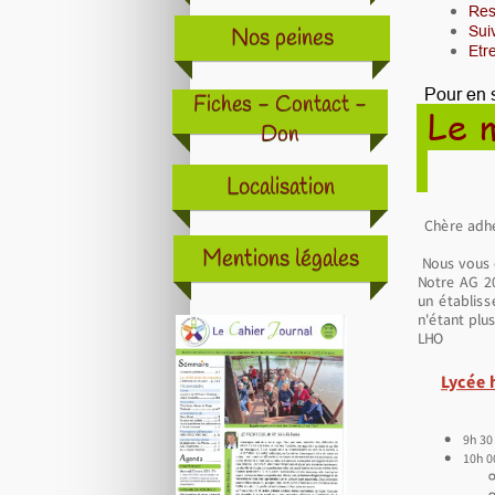
Res
Nos peines
Sui
Etr
Pour en s
Fiches - Contact -
Le m
Don
Localisation
Chère adhé
Mentions légales
Nous vous 
Notre AG 20
un établiss
n'étant plu
LHO
Lycée 
9h 3
10h 0