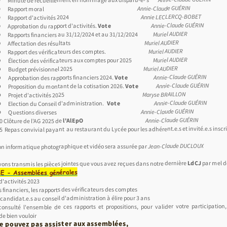
Annie-Claude GUÉRIN
Rapport moral
Annie LECLERCQ-BOBET
Rapport d'activités 2024
Annie-Claude GUÉRIN
Vote
Approbation du rapport d'activités.
Muriel AUDIER
Rapports financiers au 31/12/2024 et au 31/12/2024
Muriel AUDIER
Affectation des résultats
Muriel AUDIER
Rapport des vérificateurs des comptes.
Muriel AUDIER
Élection des vérificateurs aux comptes pour 2025
Muriel AUDIER
Budget prévisionnel 2025
Annie-Claude GUÉRIN
Vote
Approbation des rapports financiers 2024.
Annie-Claude GUÉRIN
Vote
Proposition du montant de la cotisation 2026.
Maryse BRAILLON
Projet d'activités 2025
Annie-Claude GUÉRIN
Vote
Election du Conseil d'administration.
Annie-Claude GUÉRIN
Questions diverses
Annie-Claude GUÉRIN
l'AlEpO
0 Clôture de l'AG 2025 de
5 Repas convivial payant au restaurant du Lycée pour les adhérent.e.s et invité.e.s inscri
Jean-Claude DUCLOUX
informatique photographique et vidéo sera assurée par
par mel 
LdCJ
ons transmis les pièces jointes que vous avez reçues dans notre dernière
 - Assemblées générales
 d'activités 2023
s financiers, les rapports des vérificateurs des comptes
s candidat.e.s au conseil d'administration à élire pour 3 ans
consulté l'ensemble de ces rapports et propositions, pour valider votre participation
 bien vouloir
e pouvez pas assister aux assemblées,