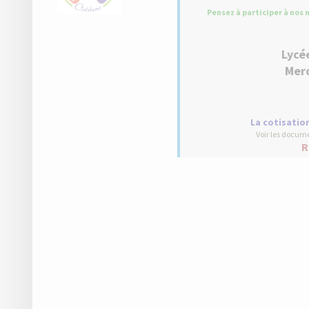
Pensez à participer à nos
Lycée
Merc
La cotisatio
Voir les docume
R