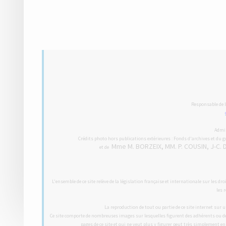
2
Responsable de l
Admin
Crédits photo hors publications extérieures : Fonds d'archives et du gr
Mme M. BORZEIX, MM. P. COUSIN, J-C. 
et de
L'ensemble de ce site relève de la législation française et internationale sur les d
les 
La reproduction de tout ou partie de ce site internet sur u
Ce site comporte de nombreuses images sur lesquelles figurent des adhérents ou des 
pages de ce site et qui ne veut plus y figurer peut très simplement 