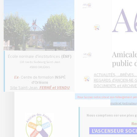
École normale d'institutrices
(ÉNF)
110 rue du faubourg Saint-Jean
45000 ORLÉANS
ACTUALITÉS, ...BRÈVES...
Ex
-
Centre de formation
INSPÉ
REGARDS d'ANCIEN-NE-S
d'Orléans
DOCUMENTS et ARCHIVE
Site Saint-Jean.
FERMÉ et VENDU
Pour
laisser notre site et son hébergement pé
matériel (ordinateur,
Nous comptons sur une plus gr
Rem
L'ASCENSEUR SOC